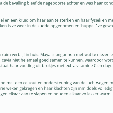
a de bevalling bleef de nageboorte achter en was haar condi
en een kruid om haar aan te sterken en haar fysiek en ment
weken is ze weer in de kudde opgenomen en ‘huppelt’ ze gew
 ruim verblijf in huis. Maya is begonnen met wat te niezen e
1 cavia niet helemaal goed samen te kunnen, waardoor word
aat haar voeding uit brokjes met extra vitamine C en dagelij
and met een celzout en ondersteuning van de luchtwegen me
ie weken gekregen en haar klachten zijn inmiddels volledi
gen elkaar aan te slapen en houden elkaar zo lekker warm!