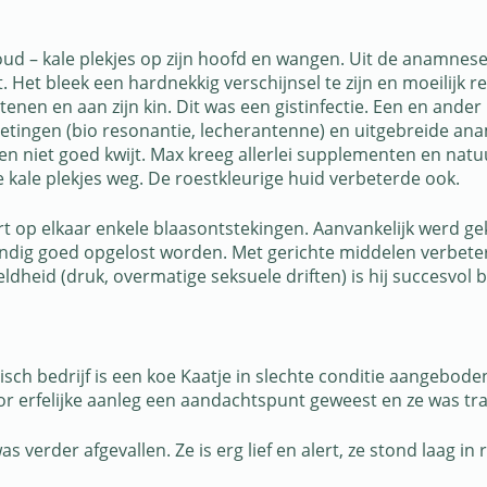
d – kale plekjes op zijn hoofd en wangen. Uit de anamnese
. Het bleek een hardnekkig verschijnsel te zijn en moeilijk r
nen en aan zijn kin. Dit was een gistinfectie. Een en ander 
 metingen (bio resonantie, lecherantenne) en uitgebreide 
 niet goed kwijt. Max kreeg allerlei supplementen en natuu
 kale plekjes weg. De roestkleurige huid verbeterde ook.
ort op elkaar enkele blaasontstekingen. Aanvankelijk werd g
ig goed opgelost worden. Met gerichte middelen verbeterde
dheid (druk, overmatige seksuele driften) is hij succesvol 
isch bedrijf is een koe Kaatje in slechte conditie aangebo
oor erfelijke aanleg een aandachtspunt geweest en ze was tr
 verder afgevallen. Ze is erg lief en alert, ze stond laag in