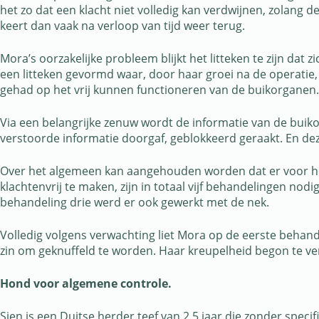
het zo dat een klacht niet volledig kan verdwijnen, zolang
keert dan vaak na verloop van tijd weer terug.
Mora’s oorzakelijke probleem blijkt het litteken te zijn dat 
een litteken gevormd waar, door haar groei na de operatie,
gehad op het vrij kunnen functioneren van de buikorganen. M
Via een belangrijke zenuw wordt de informatie van de bui
verstoorde informatie doorgaf, geblokkeerd geraakt. En dez
Over het algemeen kan aangehouden worden dat er voor he
klachtenvrij te maken, zijn in totaal vijf behandelingen no
behandeling drie werd er ook gewerkt met de nek.
Volledig volgens verwachting liet Mora op de eerste behand
zin om geknuffeld te worden. Haar kreupelheid begon te ver
Hond voor algemene controle.
Sien is een Duitse herder teef van 2,5 jaar die zonder spec