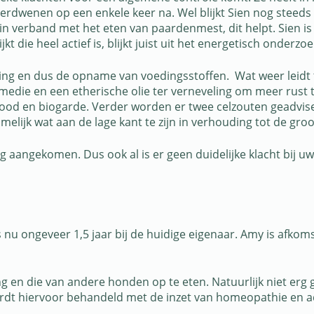
erdwenen op een enkele keer na. Wel blijkt Sien nog steeds aa
in verband met het eten van paardenmest, dit helpt. Sien is 
t die heel actief is, blijkt juist uit het energetisch onderzoe
ring en dus de opname van voedingsstoffen. Wat weer leidt
mremedie en een etherische olie ter verneveling om meer ru
rood en biogarde. Verder worden er twee celzouten geadvis
elijk wat aan de lage kant te zijn in verhouding tot de groo
 4 kg aangekomen. Dus ook al is er geen duidelijke klacht bij
is nu ongeveer 1,5 jaar bij de huidige eigenaar. Amy is afk
g en die van andere honden op te eten. Natuurlijk niet erg g
wordt hiervoor behandeld met de inzet van homeopathie en 