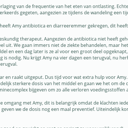
laging van de frequentie van het eten van ontlasting. Echte
verkeerds gegeten, aangezien ze tijdens de wandeling een tij
eeft Amy antibiotica en diarreeremmer gekregen, dit heeft n
skundig therapeut. Aangezien de antibiotica niet heeft geh
el uit. We gaan immers niet de ziekte behandelen, maar he
n een dag later is ze al voor een groot deel opgeknapt, de 
ing is nodig. Nu krijgt Amy na vier dagen een terugval, nu h
terugval.
ar en raakt uitgeput. Dus tijd voor wat extra hulp voor Am
idelijk sterkere dosis van het middel en gaan we het om de d
necomplex bijgeven om zo alle verloren voedingsstoffen aa
e omgang met Amy, dit is belangrijk omdat de klachten ied
 geven we de dosis nog een maal preventief. Uiteindelijk ko