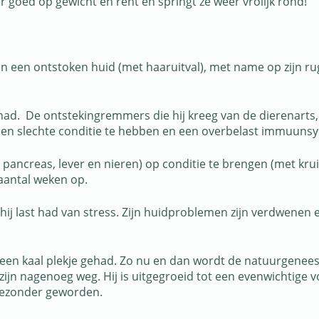
r goed op gewicht en rent en springt ze weer vrolijk rond!
van een ontstoken huid (met haaruitval), met name op zijn r
n had. De ontstekingremmers die hij kreeg van de dierenart
een slechte conditie te hebben en een overbelast immuuns
, pancreas, lever en nieren) op conditie te brengen (met k
 aantal weken op.
 last had van stress. Zijn huidproblemen zijn verdwenen en 
nog een kaal plekje gehad. Zo nu en dan wordt de natuurge
n zijn nagenoeg weg. Hij is uitgegroeid tot een evenwichtige v
n gezonder geworden.