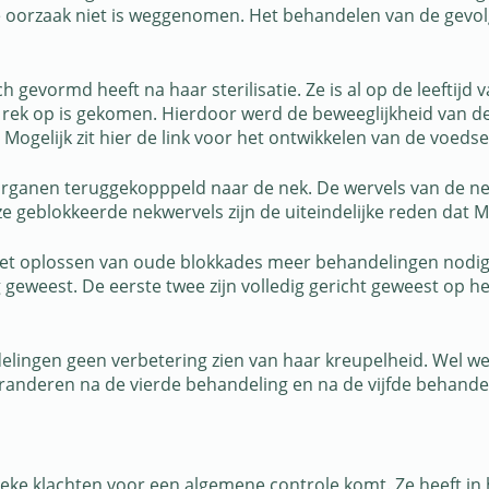
 de oorzaak niet is weggenomen. Het behandelen van de gevol
zich gevormd heeft na haar sterilisatie. Ze is al op de leefti
 rek op is gekomen. Hierdoor werd de beweeglijkheid van de 
ogelijk zit hier de link voor het ontwikkelen van de voedse
korganen teruggekopppeld naar de nek. De wervels van de n
e geblokkeerde nekwervels zijn de uiteindelijke reden dat M
t oplossen van oude blokkades meer behandelingen nodig 
dig geweest. De eerste twee zijn volledig gericht geweest op
elingen geen verbetering zien van haar kreupelheid. Wel wer
anderen na de vierde behandeling en na de vijfde behandeli
ifieke klachten voor een algemene controle komt. Ze heeft i