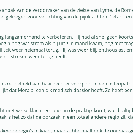
aanpak van de veroorzaker van de ziekte van Lyme, de Borr
 gekregen voor verlichting van de pijnklachten. Celzouten 
ng langzamerhand te verbeteren. Hij had al snel geen koort
et begin nog wat stram als hij uit zijn mand kwam, nog met 
liteit weer helemaal terug. Hij was weer blij, enthousiast en
die z’n streken weer terug heeft.
 kreupelheid aan haar rechter voorpoot in een osteopathi
jkt dat Mora al een dik medisch dossier heeft. Ze heeft ee
met welke klacht een dier in de praktijk komt, wordt altijd
 is het zo dat de oorzaak in een totaal andere regio zit, dan
kkeerde regio’s in kaart, maar achterhaalt ook de oorzaak-