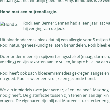
En dan gaat het eindelijk goed met Amy. Inmiddels is ze wee
Hond met een mijtenallergie.
Rodi, een Berner Sennen had al een jaar last 
hij verging van de jeuk.
Uit bloedonderzoek bleek dat hij een allergie voor 5 mijte
Rodi natuurgeneeskundig te laten behandelen. Rodi bleek 
Door onder meer zijn spijsverteringsstelsel (maag, darmen
voeding) en zijn tekorten aan te vullen, knapte hij al na een
Rodi heeft ook Bach bloesemremedies gekregen aangezien hij
nu goed. Rodi is weer een vrolijke en gezonde hond.
We zijn inmiddels twee jaar verder; af en toe heeft Max 
nodig heeft. De gistinfectie tussen zijn tenen en aan zijn ki
vragen. De eigenaren zijn blij dat Max een stuk sterker e