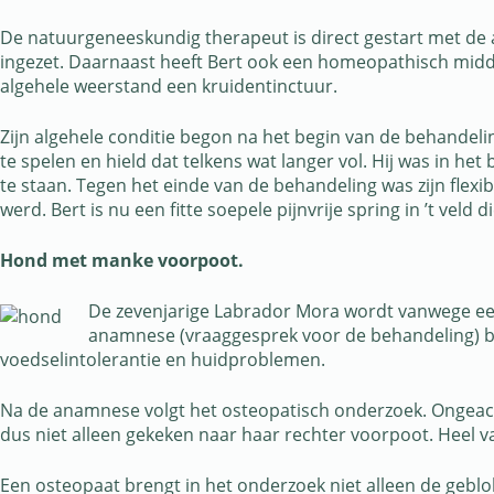
De natuurgeneeskundig therapeut is direct gestart met de 
ingezet. Daarnaast heeft Bert ook een homeopathisch middel
algehele weerstand een kruidentinctuur.
Zijn algehele conditie begon na het begin van de behandeli
te spelen en hield dat telkens wat langer vol. Hij was in h
te staan. Tegen het einde van de behandeling was zijn flexibi
werd. Bert is nu een fitte soepele pijnvrije spring in ’t veld 
Hond met manke voorpoot.
De zevenjarige Labrador Mora wordt vanwege een
anamnese (vraaggesprek voor de behandeling) bli
voedselintolerantie en huidproblemen.
Na de anamnese volgt het osteopatisch onderzoek. Ongeacht 
dus niet alleen gekeken naar haar rechter voorpoot. Heel vaak
Een osteopaat brengt in het onderzoek niet alleen de geblo